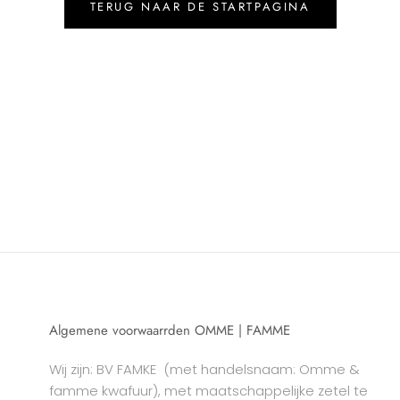
TERUG NAAR DE STARTPAGINA
Algemene voorwaarrden OMME | FAMME
Wij zijn: BV FAMKE
(met handelsnaam: Omme &
famme kwafuur), met maatschappelijke zetel te