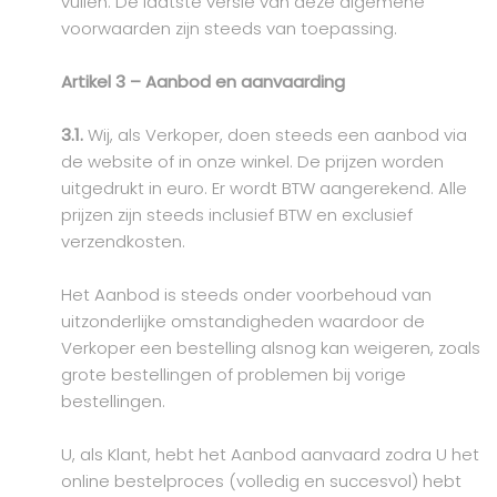
vullen. De laatste versie van deze algemene
voorwaarden zijn steeds van toepassing.
Artikel 3 – Aanbod en aanvaarding
3.1.
Wij, als Verkoper, doen steeds een aanbod via
de website of in onze winkel. De prijzen worden
uitgedrukt in euro. Er wordt BTW aangerekend. Alle
prijzen zijn steeds inclusief BTW en exclusief
verzendkosten.
Het Aanbod is steeds onder voorbehoud van
uitzonderlijke omstandigheden waardoor de
Verkoper een bestelling alsnog kan weigeren, zoals
grote bestellingen of problemen bij vorige
bestellingen.
U, als Klant, hebt het Aanbod aanvaard zodra U het
online bestelproces (volledig en succesvol) hebt