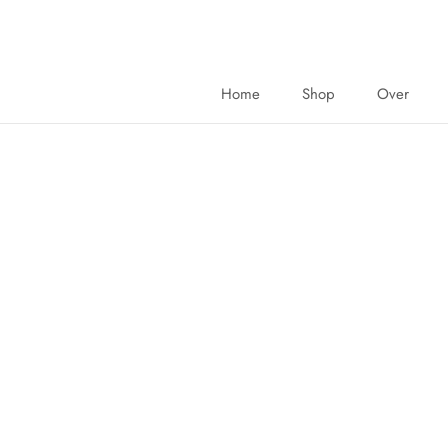
Doorgaan
naar
artikel
Home
Shop
Over
Home
Shop
Over