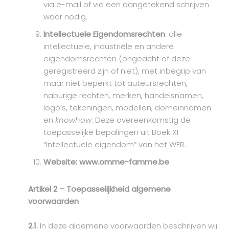
via e-mail of via een aangetekend schrijven
waar nodig.
Intellectuele Eigendomsrechten
: alle
intellectuele, industriële en andere
eigendomsrechten (ongeacht of deze
geregistreerd zijn of niet), met inbegrip van
maar niet beperkt tot auteursrechten,
naburige rechten, merken, handelsnamen,
logo’s, tekeningen, modellen, domeinnamen
en
knowhow
. Deze overeenkomstig de
toepasselijke bepalingen uit Boek XI
“Intellectuele eigendom” van het WER.
Website: www.omme-famme.be
Artikel 2 – Toepasselijkheid algemene
voorwaarden
2.1.
In deze algemene voorwaarden beschrijven wij