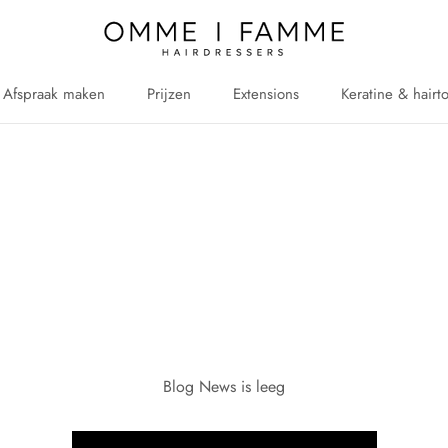
Afspraak maken
Prijzen
Extensions
Keratine & hairt
Afspraak maken
Prijzen
Extensions
Keratine & hairt
Blog News is leeg