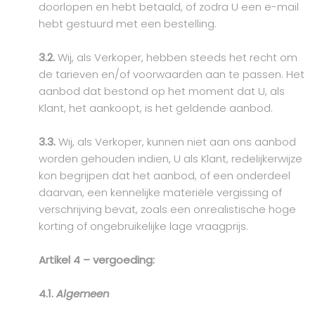
doorlopen en hebt betaald, of zodra U een e-mail
hebt gestuurd met een bestelling.
3.2.
Wij, als Verkoper, hebben steeds het recht om
de tarieven en/of voorwaarden aan te passen. Het
aanbod dat bestond op het moment dat U, als
Klant, het aankoopt, is het geldende aanbod.
3.3.
Wij, als Verkoper, kunnen niet aan ons aanbod
worden gehouden indien, U als Klant, redelijkerwijze
kon begrijpen dat het aanbod, of een onderdeel
daarvan, een kennelijke materiële vergissing of
verschrijving bevat, zoals een onrealistische hoge
korting of ongebruikelijke lage vraagprijs.
Artikel 4 – vergoeding:
4.1.
Algemeen